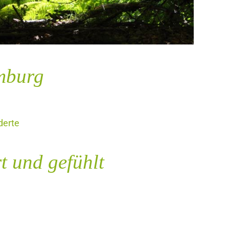
mburg
derte
 und gefühlt